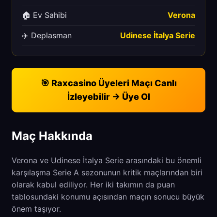
🏠 Ev Sahibi
Verona
✈️ Deplasman
Udinese İtalya Serie
🎯 Raxcasino Üyeleri Maçı Canlı
İzleyebilir → Üye Ol
Maç Hakkında
Verona ve Udinese İtalya Serie arasındaki bu önemli
karşılaşma Serie A sezonunun kritik maçlarından biri
olarak kabul ediliyor. Her iki takımın da puan
tablosundaki konumu açısından maçın sonucu büyük
önem taşıyor.