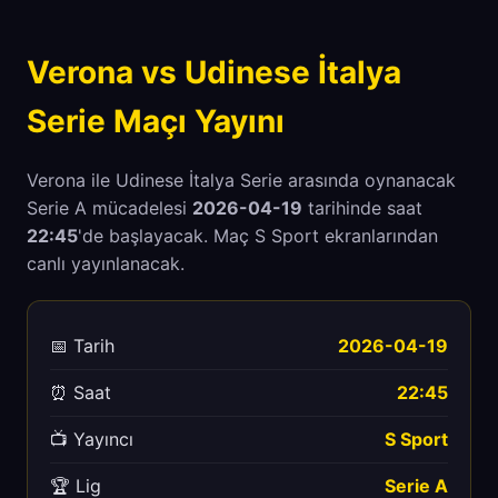
Verona vs Udinese İtalya
Serie Maçı Yayını
Verona ile Udinese İtalya Serie arasında oynanacak
Serie A mücadelesi
2026-04-19
tarihinde saat
22:45
'de başlayacak. Maç S Sport ekranlarından
canlı yayınlanacak.
📅 Tarih
2026-04-19
⏰ Saat
22:45
📺 Yayıncı
S Sport
🏆 Lig
Serie A