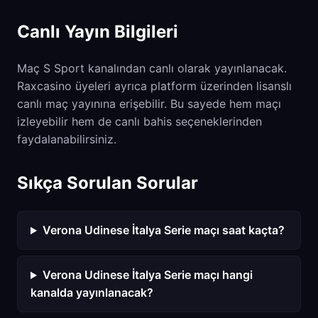
Canlı Yayın Bilgileri
Maç S Sport kanalından canlı olarak yayınlanacak.
Raxcasino üyeleri ayrıca platform üzerinden lisanslı
canlı maç yayınına erişebilir. Bu sayede hem maçı
izleyebilir hem de canlı bahis seçeneklerinden
faydalanabilirsiniz.
Sıkça Sorulan Sorular
Verona Udinese İtalya Serie maçı saat kaçta?
Verona Udinese İtalya Serie maçı hangi
kanalda yayınlanacak?