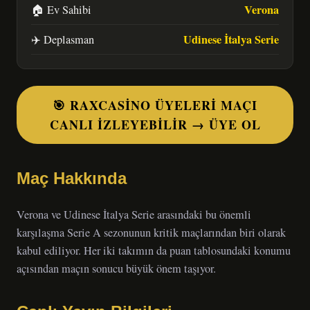
Verona
🏠 Ev Sahibi
Udinese İtalya Serie
✈️ Deplasman
🎯 RAXCASINO ÜYELERI MAÇI
CANLI İZLEYEBILIR → ÜYE OL
Maç Hakkında
Verona ve Udinese İtalya Serie arasındaki bu önemli
karşılaşma Serie A sezonunun kritik maçlarından biri olarak
kabul ediliyor. Her iki takımın da puan tablosundaki konumu
açısından maçın sonucu büyük önem taşıyor.