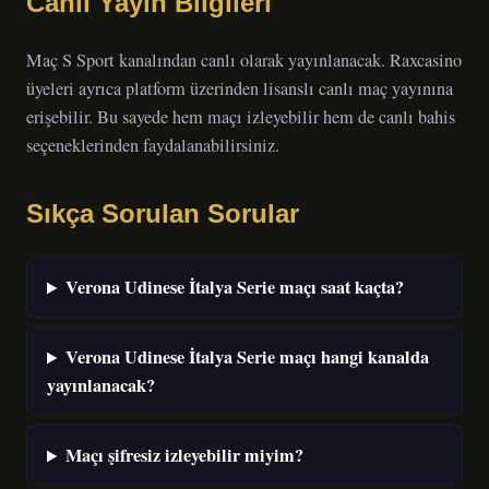
Canlı Yayın Bilgileri
Maç S Sport kanalından canlı olarak yayınlanacak. Raxcasino
üyeleri ayrıca platform üzerinden lisanslı canlı maç yayınına
erişebilir. Bu sayede hem maçı izleyebilir hem de canlı bahis
seçeneklerinden faydalanabilirsiniz.
Sıkça Sorulan Sorular
Verona Udinese İtalya Serie maçı saat kaçta?
Verona Udinese İtalya Serie maçı hangi kanalda
yayınlanacak?
Maçı şifresiz izleyebilir miyim?