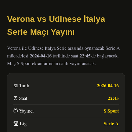
Verona vs Udinese İtalya
Serie Maçı Yayını
Verona ile Udinese İtalya Serie arasında oynanacak Serie A
2026-04-16
22:45
mücadelesi
tarihinde saat
'de başlayacak.
Maç S Sport ekranlarından canlı yayınlanacak.
2026-04-16
📅 Tarih
22:45
⏰ Saat
S Sport
📺 Yayıncı
Serie A
🏆 Lig