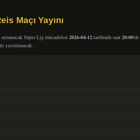
eis Maçı Yayını
2026-04-12
20:00
a oynanacak Süper Lig mücadelesi
tarihinde saat
'de
nlı yayınlanacak.