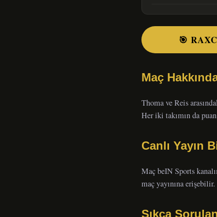
🎯 RAX
Maç Hakkınd
Thoma ve Reis arasındak
Her iki takımın da pua
Canlı Yayın Bi
Maç beIN Sports kanalın
maç yayınına erişebilir.
Sıkça Sorulan