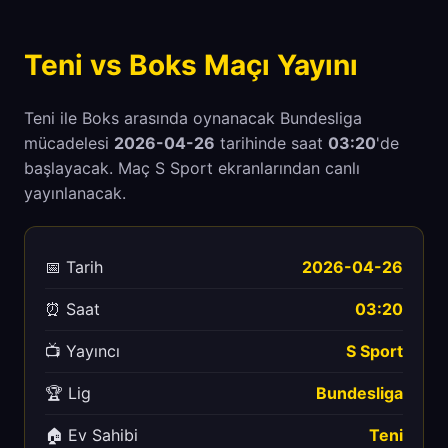
Teni vs Boks Maçı Yayını
Teni ile Boks arasında oynanacak Bundesliga
mücadelesi
2026-04-26
tarihinde saat
03:20
'de
başlayacak. Maç S Sport ekranlarından canlı
yayınlanacak.
📅 Tarih
2026-04-26
⏰ Saat
03:20
📺 Yayıncı
S Sport
🏆 Lig
Bundesliga
🏠 Ev Sahibi
Teni