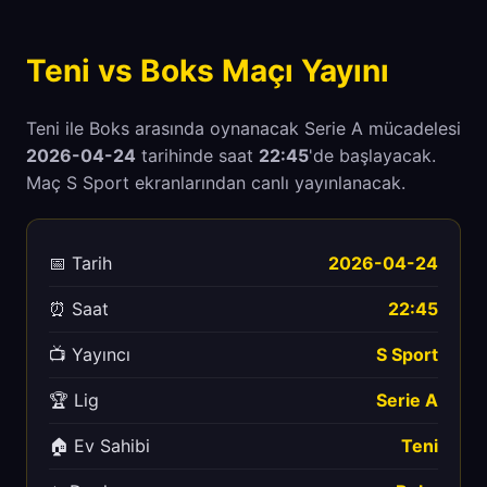
Teni vs Boks Maçı Yayını
Teni ile Boks arasında oynanacak Serie A mücadelesi
2026-04-24
tarihinde saat
22:45
'de başlayacak.
Maç S Sport ekranlarından canlı yayınlanacak.
📅 Tarih
2026-04-24
⏰ Saat
22:45
📺 Yayıncı
S Sport
🏆 Lig
Serie A
🏠 Ev Sahibi
Teni