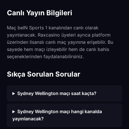
Canlı Yayın Bilgileri
Maç beIN Sports 1 kanalından canlı olarak
yayınlanacak. Raxcasino üyeleri ayrıca platform
üzerinden lisanslı canlı maç yayınına erişebilir. Bu
sayede hem maçı izleyebilir hem de canlı bahis
seçeneklerinden faydalanabilirsiniz.
Sıkça Sorulan Sorular
Sydney Wellington maçı saat kaçta?
Sydney Wellington maçı hangi kanalda
yayınlanacak?