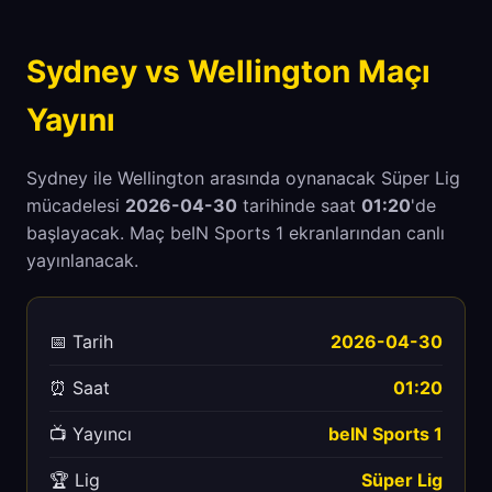
Sydney vs Wellington Maçı
Yayını
Sydney ile Wellington arasında oynanacak Süper Lig
mücadelesi
2026-04-30
tarihinde saat
01:20
'de
başlayacak. Maç beIN Sports 1 ekranlarından canlı
yayınlanacak.
📅 Tarih
2026-04-30
⏰ Saat
01:20
📺 Yayıncı
beIN Sports 1
🏆 Lig
Süper Lig