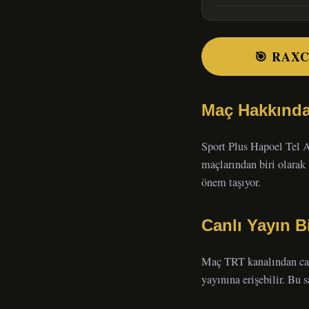
🎯 RAX
Maç Hakkınd
Sport Plus Hapoel Tel 
maçlarından biri olarak
önem taşıyor.
Canlı Yayın Bi
Maç TRT kanalından canl
yayınına erişebilir. Bu 