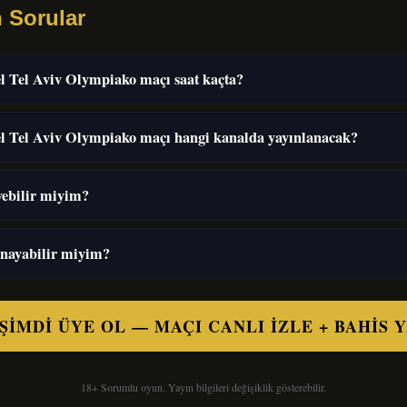
 Sorular
l Tel Aviv Olympiako maçı saat kaçta?
l Tel Aviv Olympiako maçı hangi kanalda yayınlanacak?
eyebilir miyim?
ynayabilir miyim?
ŞIMDI ÜYE OL — MAÇI CANLI İZLE + BAHIS 
18+ Sorumlu oyun. Yayın bilgileri değişiklik gösterebilir.