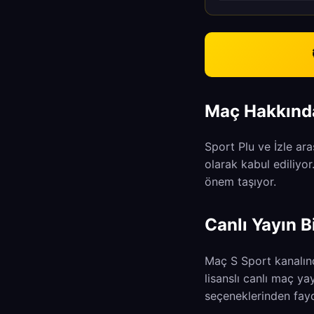
Maç Hakkınd
Sport Plu ve İzle ar
olarak kabul ediliyo
önem taşıyor.
Canlı Yayın Bi
Maç S Sport kanalınd
lisanslı canlı maç ya
seçeneklerinden fayda