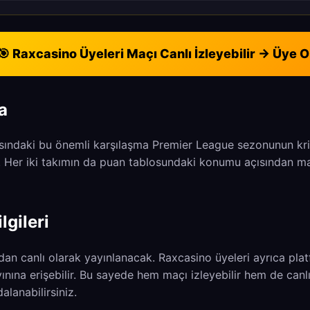
🎯 Raxcasino Üyeleri Maçı Canlı İzleyebilir → Üye O
a
asındaki bu önemli karşılaşma Premier League sezonunun krit
r. Her iki takımın da puan tablosundaki konumu açısından 
lgileri
an canlı olarak yayınlanacak. Raxcasino üyeleri ayrıca pla
yınına erişebilir. Bu sayede hem maçı izleyebilir hem de canl
lanabilirsiniz.