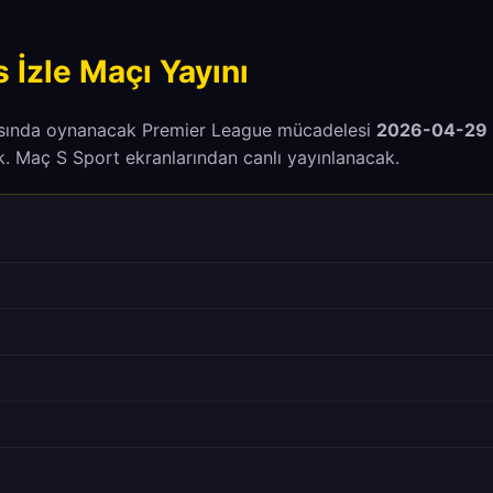
s İzle Maçı Yayını
arasında oynanacak Premier League mücadelesi
2026-04-29
k. Maç S Sport ekranlarından canlı yayınlanacak.