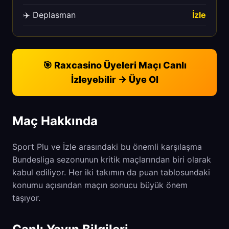
✈️ Deplasman
İzle
🎯 Raxcasino Üyeleri Maçı Canlı
İzleyebilir → Üye Ol
Maç Hakkında
Sport Plu ve İzle arasındaki bu önemli karşılaşma
Bundesliga sezonunun kritik maçlarından biri olarak
kabul ediliyor. Her iki takımın da puan tablosundaki
konumu açısından maçın sonucu büyük önem
taşıyor.