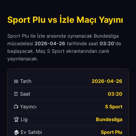
Sport Plu vs İzle Maçı Yayını
Sport Plu ile İzle arasında oynanacak Bundesliga
mücadelesi
2026-04-26
tarihinde saat
03:20
'de
başlayacak. Maç S Sport ekranlarından canlı
yayınlanacak.
📅 Tarih
2026-04-26
⏰ Saat
03:20
📺 Yayıncı
S Sport
🏆 Lig
Bundesliga
🏠 Ev Sahibi
Sport Plu