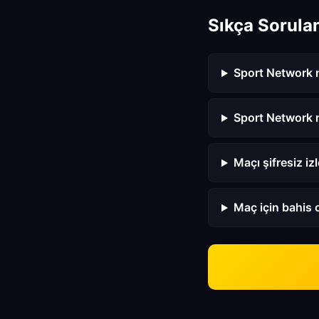
Sıkça Sorula
Sport Network 
Sport Network 
Maçı şifresiz iz
Maç için bahis 