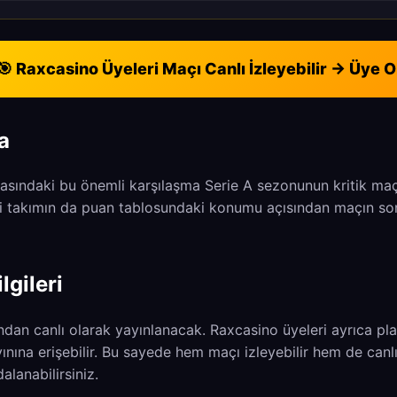
🎯 Raxcasino Üyeleri Maçı Canlı İzleyebilir → Üye O
a
sındaki bu önemli karşılaşma Serie A sezonunun kritik maçl
 iki takımın da puan tablosundaki konumu açısından maçın 
lgileri
dan canlı olarak yayınlanacak. Raxcasino üyeleri ayrıca pl
yınına erişebilir. Bu sayede hem maçı izleyebilir hem de canl
lanabilirsiniz.