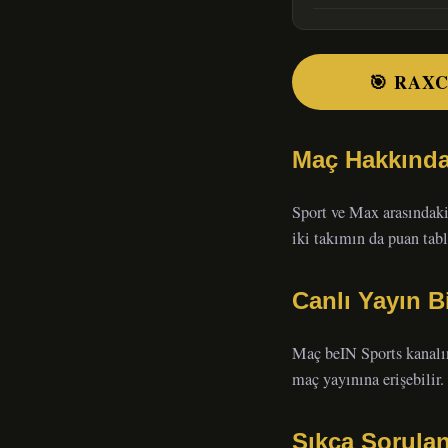
🎯 RAX
Maç Hakkınd
Sport ve Max arasındaki
iki takımın da puan ta
Canlı Yayın Bi
Maç beIN Sports kanalın
maç yayınına erişebilir.
Sıkça Sorulan