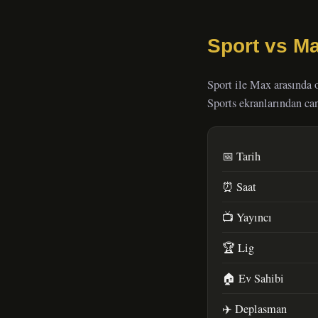
Sport vs Ma
Sport ile Max arasında
Sports ekranlarından ca
📅 Tarih
⏰ Saat
📺 Yayıncı
🏆 Lig
🏠 Ev Sahibi
✈️ Deplasman