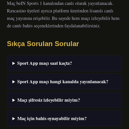
Maç beIN Sports 1 kanalından canlı olarak yayınlanacak.
Raxcasino üyeleri ayrıca platform üzerinden lisanslı canlı
maç yayınına erişebilir. Bu sayede hem maçı izleyebilir hem
de canlı bahis seçeneklerinden faydalanabilirsiniz.
Sıkça Sorulan Sorular
Sport App maçı saat kaçta?
Sport App maçı hangi kanalda yayınlanacak?
Maçı şifresiz izleyebilir miyim?
Maç için bahis oynayabilir miyim?