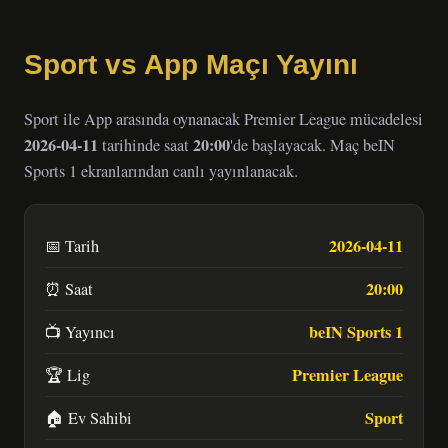
Sport vs App Maçı Yayını
Sport ile App arasında oynanacak Premier League mücadelesi
2026-04-11
20:00
tarihinde saat
'de başlayacak. Maç beIN
Sports 1 ekranlarından canlı yayınlanacak.
2026-04-11
📅 Tarih
20:00
⏰ Saat
beIN Sports 1
📺 Yayıncı
Premier League
🏆 Lig
Sport
🏠 Ev Sahibi