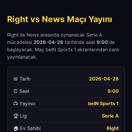
Right vs News Maçı Yayını
Right ile News arasında oynanacak Serie A
mücadelesi
2026-04-28
tarihinde saat
9:00
'de
başlayacak. Maç beIN Sports 1 ekranlarından canlı
yayınlanacak.
📅 Tarih
2026-04-28
⏰ Saat
9:00
📺 Yayıncı
beIN Sports 1
🏆 Lig
Serie A
🏠 Ev Sahibi
Right