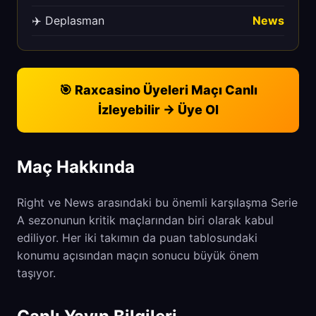
✈️ Deplasman
News
🎯 Raxcasino Üyeleri Maçı Canlı
İzleyebilir → Üye Ol
Maç Hakkında
Right ve News arasındaki bu önemli karşılaşma Serie
A sezonunun kritik maçlarından biri olarak kabul
ediliyor. Her iki takımın da puan tablosundaki
konumu açısından maçın sonucu büyük önem
taşıyor.