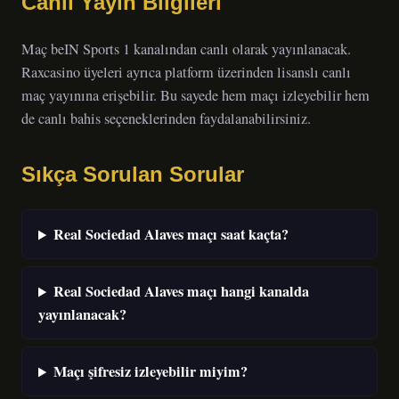
Canlı Yayın Bilgileri
Maç beIN Sports 1 kanalından canlı olarak yayınlanacak.
Raxcasino üyeleri ayrıca platform üzerinden lisanslı canlı
maç yayınına erişebilir. Bu sayede hem maçı izleyebilir hem
de canlı bahis seçeneklerinden faydalanabilirsiniz.
Sıkça Sorulan Sorular
Real Sociedad Alaves maçı saat kaçta?
Real Sociedad Alaves maçı hangi kanalda
yayınlanacak?
Maçı şifresiz izleyebilir miyim?