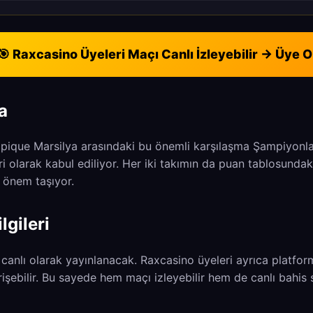
🎯 Raxcasino Üyeleri Maçı Canlı İzleyebilir → Üye O
a
pique Marsilya arasındaki bu önemli karşılaşma Şampiyonla
iri olarak kabul ediliyor. Her iki takımın da puan tablosund
önem taşıyor.
lgileri
anlı olarak yayınlanacak. Raxcasino üyeleri ayrıca platform
rişebilir. Bu sayede hem maçı izleyebilir hem de canlı bahis