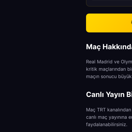
Maç Hakkınd
Real Madrid ve Olym
kritik maçlarından b
maçın sonucu büyük 
Canlı Yayın Bi
Maç TRT kanalından c
canlı maç yayınına e
faydalanabilirsiniz.