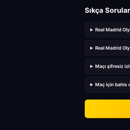
Sıkça Sorula
Real Madrid Ol
Real Madrid Ol
Maçı şifresiz iz
Maç için bahis 