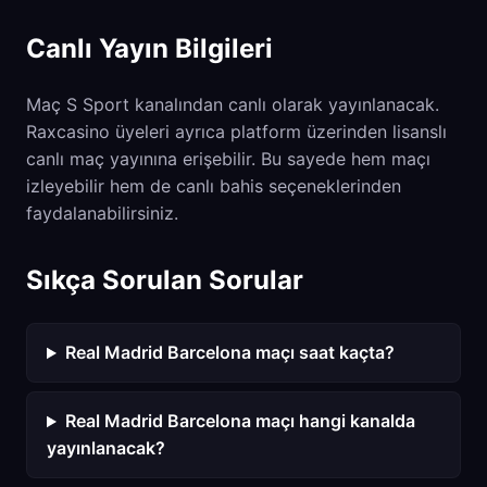
Canlı Yayın Bilgileri
Maç S Sport kanalından canlı olarak yayınlanacak.
Raxcasino üyeleri ayrıca platform üzerinden lisanslı
canlı maç yayınına erişebilir. Bu sayede hem maçı
izleyebilir hem de canlı bahis seçeneklerinden
faydalanabilirsiniz.
Sıkça Sorulan Sorular
Real Madrid Barcelona maçı saat kaçta?
Real Madrid Barcelona maçı hangi kanalda
yayınlanacak?