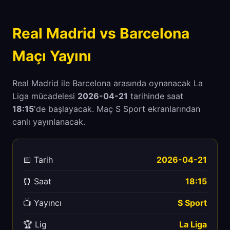
Real Madrid vs Barcelona
Maçı Yayını
Real Madrid ile Barcelona arasında oynanacak La
Liga mücadelesi
2026-04-21
tarihinde saat
18:15
'de başlayacak. Maç S Sport ekranlarından
canlı yayınlanacak.
📅 Tarih
2026-04-21
⏰ Saat
18:15
📺 Yayıncı
S Sport
🏆 Lig
La Liga