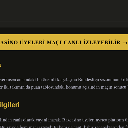
CASINO ÜYELERI MAÇI CANLI İZLEYEBILIR →
a
erkusen arasındaki bu önemli karşılaşma Bundesliga sezonunun kriti
Her iki takımın da puan tablosundaki konumu açısından maçın sonucu
lgileri
ından canlı olarak yayınlanacak. Raxcasino üyeleri ayrıca platform üz
 Bu sayede hem maçı izleyebilir hem de canlı bahis seçeneklerinden fa