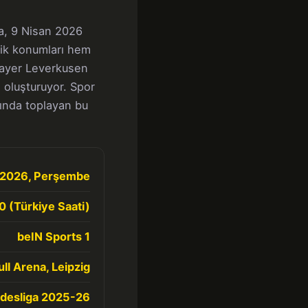
ma, 9 Nisan 2026
tik konumları hem
 Bayer Leverkusen
 oluşturuyor. Spor
ltında toplayan bu
 2026, Perşembe
0 (Türkiye Saati)
beIN Sports 1
ll Arena, Leipzig
desliga 2025-26