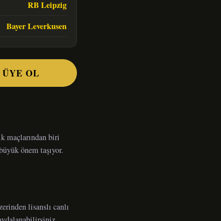
RB Leipzig
Bayer Leverkusen
 ÜYE OL
k maçlarından biri
 büyük önem taşıyor.
erinden lisanslı canlı
ydalanabilirsiniz.