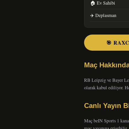
🏠 Ev Sahibi
✈️ Deplasman
🎯 RAX
Maç Hakkınd
RB Leipzig ve Bayer Lev
olarak kabul ediliyor. 
Canlı Yayın Bi
Maç beIN Sports 1 kanal
maç yayınına erişebilir.