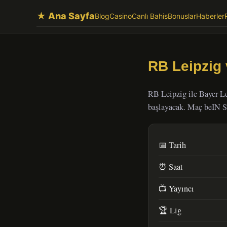
★ Ana Sayfa
Blog
Casino
Canlı Bahis
Bonuslar
Haberler
RB Leipzig
RB Leipzig ile Bayer L
başlayacak. Maç beIN Sp
📅 Tarih
⏰ Saat
📺 Yayıncı
🏆 Lig