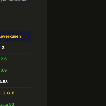
Leverkusen
2.
2.6
0.9
%58
G-G-G-B
açta 5G