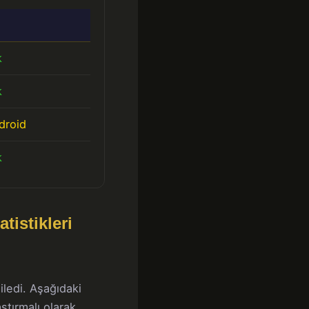
k
k
droid
k
tistikleri
ledi. Aşağıdaki
aştırmalı olarak