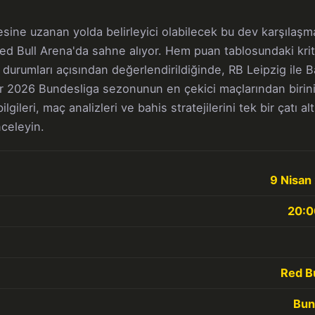
esine uzanan yolda belirleyici olabilecek bu dev karşılaş
d Bull Arena'da sahne alıyor. Hem puan tablosundaki kri
durumları açısından değerlendirildiğinde, RB Leipzig ile
ür 2026 Bundesliga sezonunun en çekici maçlarından birini
ilgileri, maç analizleri ve bahis stratejilerini tek bir çatı a
nceleyin.
9 Nisan
20:0
Red Bu
Bun