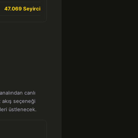
47.069 Seyirci
analından canlı
z akış seçeneği
eri üstlenecek.