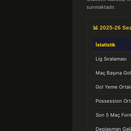
sunmaktadır.
📊 2025-26 Se
İstatistik
Lig Sıralaması
Maç Başına Gol
Gol Yeme Ortal
Possession Ort
Son 5 Maç For
Deplasman Gali