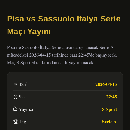
Pisa vs Sassuolo İtalya Serie
Maçı Yayını
Pisa ile Sassuolo İtalya Serie arasında oynanacak Serie A
2026-04-15
22:45
mücadelesi
tarihinde saat
'de başlayacak.
Maç S Sport ekranlarından canlı yayınlanacak.
2026-04-15
📅 Tarih
22:45
⏰ Saat
S Sport
📺 Yayıncı
Serie A
🏆 Lig