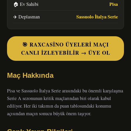
Pisa
🏠 Ev Sahibi
Sassuolo İtalya Serie
✈️ Deplasman
🎯 RAXCASINO ÜYELERI MAÇI
CANLI İZLEYEBILIR → ÜYE OL
Maç Hakkında
Pisa ve Sassuolo İtalya Serie arasındaki bu önemli karşılaşma
Serie A sezonunun kritik maçlarından biri olarak kabul
ediliyor. Her iki takımın da puan tablosundaki konumu
açısından maçın sonucu büyük önem taşıyor.