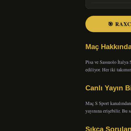
🎯 RAX
Maç Hakkınd
Pisa ve Sassuolo İtalya
ediliyor. Her iki takım
Canlı Yayın Bi
Maç S Sport kanalından 
yayınına erişebilir. Bu 
Sıkça Sorulan