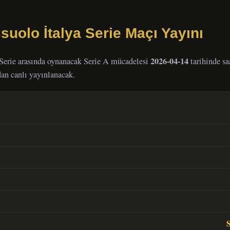
suolo İtalya Serie Maçı Yayını
2026-04-14
a Serie arasında oynanacak Serie A mücadelesi
tarihinde s
an canlı yayınlanacak.
S