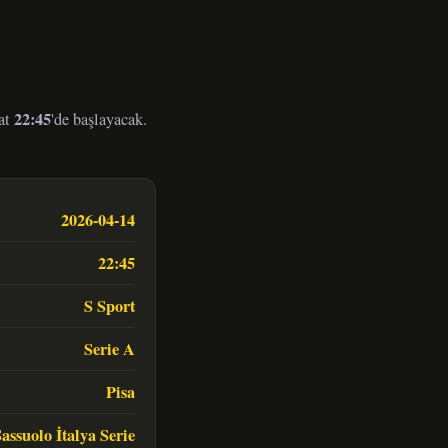
22:45
aat
'de başlayacak.
2026-04-14
22:45
S Sport
Serie A
Pisa
assuolo İtalya Serie