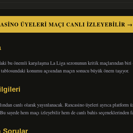
CASINO ÜYELERI MAÇI CANLI İZLEYEBILIR →
a
aki bu önemli karşılaşma La Liga sezonunun kritik maçlarından biri o
n tablosundaki konumu açısından maçın sonucu büyük önem taşıyor.
lgileri
ından canlı olarak yayınlanacak. Raxcasino üyeleri ayrıca platform üz
 Bu sayede hem maçı izleyebilir hem de canlı bahis seçeneklerinden fa
 Sorular