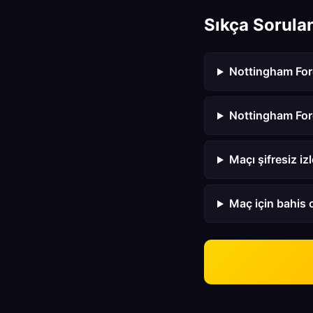
Sıkça Sorula
Nottingham Fore
Nottingham Fore
Maçı şifresiz iz
Maç için bahis 