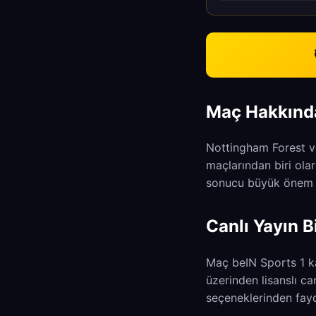
Maç Hakkınd
Nottingham Forest ve
maçlarından biri ola
sonucu büyük önem t
Canlı Yayın Bi
Maç beIN Sports 1 ka
üzerinden lisanslı ca
seçeneklerinden fayda