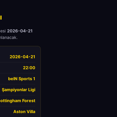
ı
lesi
2026-04-21
nlanacak.
2026-04-21
22:00
beIN Sports 1
Şampiyonlar Ligi
ottingham Forest
Aston Villa