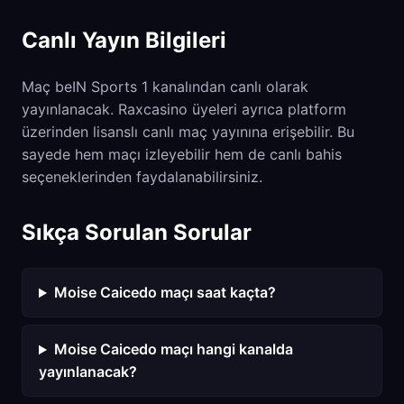
Canlı Yayın Bilgileri
Maç beIN Sports 1 kanalından canlı olarak
yayınlanacak. Raxcasino üyeleri ayrıca platform
üzerinden lisanslı canlı maç yayınına erişebilir. Bu
sayede hem maçı izleyebilir hem de canlı bahis
seçeneklerinden faydalanabilirsiniz.
Sıkça Sorulan Sorular
Moise Caicedo maçı saat kaçta?
Moise Caicedo maçı hangi kanalda
yayınlanacak?