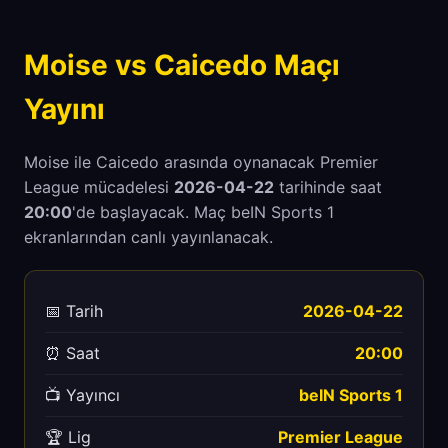
Moise vs Caicedo Maçı
Yayını
Moise ile Caicedo arasında oynanacak Premier
League mücadelesi
2026-04-22
tarihinde saat
20:00
'de başlayacak. Maç beIN Sports 1
ekranlarından canlı yayınlanacak.
📅 Tarih
2026-04-22
⏰ Saat
20:00
📺 Yayıncı
beIN Sports 1
🏆 Lig
Premier League