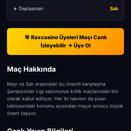
✈️ Deplasman
Salı
🎯 Raxcasino Üyeleri Maçı Canlı
İzleyebilir → Üye Ol
Maç Hakkında
Mayı ve Salı arasındaki bu önemli karşılaşma
Şampiyonlar Ligi sezonunun kritik maçlarından biri
olarak kabul ediliyor. Her iki takımın da puan
tablosundaki konumu açısından maçın sonucu büyük
önem taşıyor.