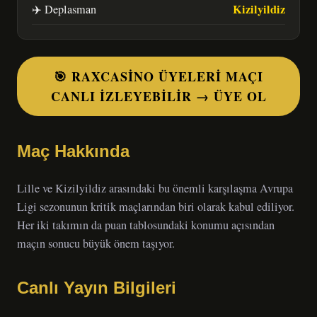
Kizilyildiz
✈️ Deplasman
🎯 RAXCASINO ÜYELERI MAÇI
CANLI İZLEYEBILIR → ÜYE OL
Maç Hakkında
Lille ve Kizilyildiz arasındaki bu önemli karşılaşma Avrupa
Ligi sezonunun kritik maçlarından biri olarak kabul ediliyor.
Her iki takımın da puan tablosundaki konumu açısından
maçın sonucu büyük önem taşıyor.
Canlı Yayın Bilgileri