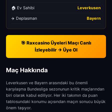
🏠 Ev Sahibi
Leverkusen
✈️ Deplasman
Bayern
🎯 Raxcasino Üyeleri Maçı Canlı
İzleyebilir → Üye Ol
Maç Hakkında
Leverkusen ve Bayern arasındaki bu önemli
karşılaşma Bundesliga sezonunun kritik maçlarından
biri olarak kabul ediliyor. Her iki takımın da puan
tablosundaki konumu açısından maçın sonucu büyük
önem taşıyor.