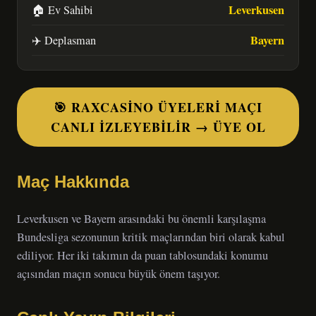
Leverkusen
🏠 Ev Sahibi
Bayern
✈️ Deplasman
🎯 RAXCASINO ÜYELERI MAÇI
CANLI İZLEYEBILIR → ÜYE OL
Maç Hakkında
Leverkusen ve Bayern arasındaki bu önemli karşılaşma
Bundesliga sezonunun kritik maçlarından biri olarak kabul
ediliyor. Her iki takımın da puan tablosundaki konumu
açısından maçın sonucu büyük önem taşıyor.