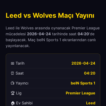
Leed vs Wolves Maçı Yayını
Leed ile Wolves arasında oynanacak Premier League
mücadelesi
2026-04-24
tarihinde saat
04:20
'de
başlayacak. Maç beIN Sports 1 ekranlarından canlı
yayınlanacak.
📅 Tarih
2026-04-24
⏰ Saat
04:20
📺 Yayıncı
beIN Sports 1
🏆 Lig
Premier League
🏠 Ev Sahibi
Leed