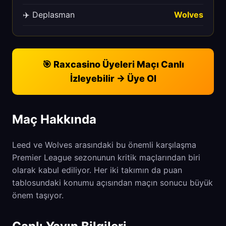
✈️ Deplasman
Wolves
🎯 Raxcasino Üyeleri Maçı Canlı
İzleyebilir → Üye Ol
Maç Hakkında
Leed ve Wolves arasındaki bu önemli karşılaşma
Premier League sezonunun kritik maçlarından biri
olarak kabul ediliyor. Her iki takımın da puan
tablosundaki konumu açısından maçın sonucu büyük
önem taşıyor.