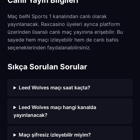
Canlı Yayın Bilgileri
Maç beIN Sports 1 kanalından canlı olarak
yayınlanacak. Raxcasino üyeleri ayrıca platform
üzerinden lisanslı canlı maç yayınına erişebilir. Bu
sayede hem maçı izleyebilir hem de canlı bahis
seçeneklerinden faydalanabilirsiniz.
Sıkça Sorulan Sorular
Leed Wolves maçı saat kaçta?
Leed Wolves maçı hangi kanalda
yayınlanacak?
Maçı şifresiz izleyebilir miyim?