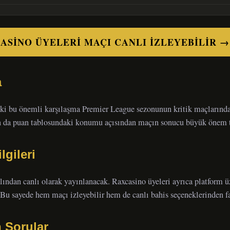
CASINO ÜYELERI MAÇI CANLI İZLEYEBILIR →
a
ki bu önemli karşılaşma Premier League sezonunun kritik maçlarında
ın da puan tablosundaki konumu açısından maçın sonucu büyük önem t
lgileri
ından canlı olarak yayınlanacak. Raxcasino üyeleri ayrıca platform üz
 Bu sayede hem maçı izleyebilir hem de canlı bahis seçeneklerinden fa
 Sorular