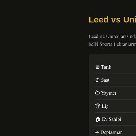
Leed vs Uni
Leed ile United arasın
beIN Sports 1 ekranları
📅 Tarih
⏰ Saat
📺 Yayıncı
🏆 Lig
🏠 Ev Sahibi
✈️ Deplasman