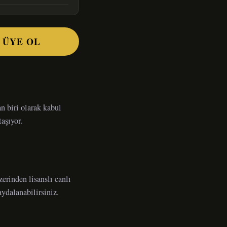
 ÜYE OL
n biri olarak kabul
aşıyor.
erinden lisanslı canlı
ydalanabilirsiniz.