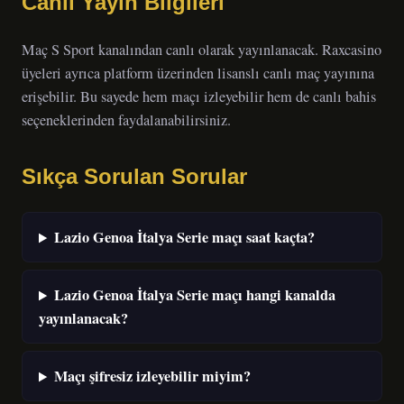
Canlı Yayın Bilgileri
Maç S Sport kanalından canlı olarak yayınlanacak. Raxcasino
üyeleri ayrıca platform üzerinden lisanslı canlı maç yayınına
erişebilir. Bu sayede hem maçı izleyebilir hem de canlı bahis
seçeneklerinden faydalanabilirsiniz.
Sıkça Sorulan Sorular
Lazio Genoa İtalya Serie maçı saat kaçta?
Lazio Genoa İtalya Serie maçı hangi kanalda
yayınlanacak?
Maçı şifresiz izleyebilir miyim?