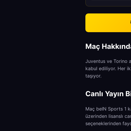
Maç Hakkınd
Juventus ve Torino a
kabul ediliyor. Her
taşıyor.
Canlı Yayın Bi
Maç beIN Sports 1 ka
üzerinden lisanslı ca
seçeneklerinden fayda