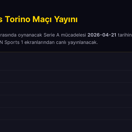
 Torino Maçı Yayını
 arasında oynanacak Serie A mücadelesi
2026-04-21
tarihi
 Sports 1 ekranlarından canlı yayınlanacak.