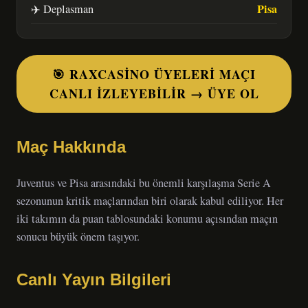
Pisa
✈️ Deplasman
🎯 RAXCASINO ÜYELERI MAÇI
CANLI İZLEYEBILIR → ÜYE OL
Maç Hakkında
Juventus ve Pisa arasındaki bu önemli karşılaşma Serie A
sezonunun kritik maçlarından biri olarak kabul ediliyor. Her
iki takımın da puan tablosundaki konumu açısından maçın
sonucu büyük önem taşıyor.
Canlı Yayın Bilgileri