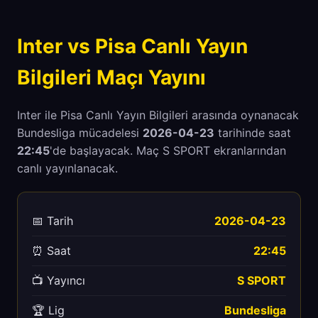
Inter vs Pisa Canlı Yayın
Bilgileri Maçı Yayını
Inter ile Pisa Canlı Yayın Bilgileri arasında oynanacak
Bundesliga mücadelesi
2026-04-23
tarihinde saat
22:45
'de başlayacak. Maç S SPORT ekranlarından
canlı yayınlanacak.
📅 Tarih
2026-04-23
⏰ Saat
22:45
📺 Yayıncı
S SPORT
🏆 Lig
Bundesliga