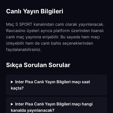
Canlı Yayın Bilgileri
Maç S SPORT kanalından canlı olarak yayınlanacak.
Raxcasino üyeleri ayrıca platform üzerinden lisanslı
canlı maç yayınına erişebilir. Bu sayede hem maçı
izleyebilir hem de canlı bahis seçeneklerinden
faydalanabilirsiniz.
Sıkça Sorulan Sorular
Inter Pisa Canlı Yayın Bilgileri maçı saat
kaçta?
Inter Pisa Canlı Yayın Bilgileri maçı hangi
kanalda yayınlanacak?