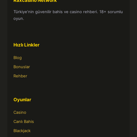
Raxcasino Network
Türkiye'nin güvenilir bahis ve casino rehberi. 18+ sorumlu
oyun.
Hızlı Linkler
Blog
Bonuslar
Rehber
Oyunlar
Casino
Canlı Bahis
Blackjack