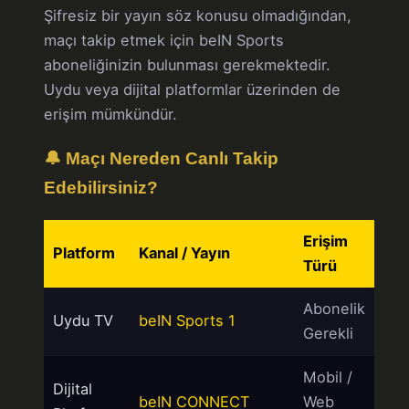
Şifresiz bir yayın söz konusu olmadığından,
maçı takip etmek için beIN Sports
aboneliğinizin bulunması gerekmektedir.
Uydu veya dijital platformlar üzerinden de
erişim mümkündür.
🔔 Maçı Nereden Canlı Takip
Edebilirsiniz?
Erişim
Platform
Kanal / Yayın
Türü
Abonelik
Uydu TV
beIN Sports 1
Gerekli
Mobil /
Dijital
beIN CONNECT
Web