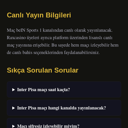
Canlı Yayın Bilgileri
Maç beIN Sports 1 kanalından canlı olarak yayınlanacak.
Raxcasino üyeleri ayrıca platform üzerinden lisanslı canlı
maç yayınına erişebilir. Bu sayede hem maçı izleyebilir hem
de canlı bahis seçeneklerinden faydalanabilirsiniz.
Sıkça Sorulan Sorular
Inter Pisa maçı saat kaçta?
Inter Pisa maçı hangi kanalda yayınlanacak?
Maçı şifresiz izleyebilir miyim?