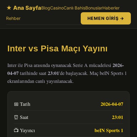
★ Ana Sayfa
Blog
Casino
Canlı Bahis
Bonuslar
Haberler
Rehber
HEMEN GIRIŞ →
Inter vs Pisa Maçı Yayını
2026-
Inter ile Pisa arasında oynanacak Serie A mücadelesi
04-07
23:01
tarihinde saat
'de başlayacak. Maç beIN Sports 1
ekranlarından canlı yayınlanacak.
2026-04-07
📅 Tarih
23:01
⏰ Saat
beIN Sports 1
📺 Yayıncı