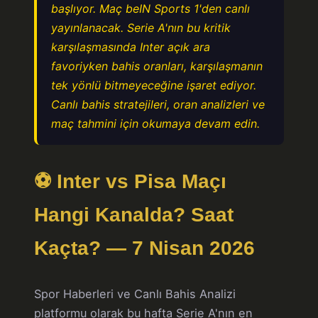
başlıyor. Maç beIN Sports 1'den canlı
yayınlanacak. Serie A'nın bu kritik
karşılaşmasında Inter açık ara
favoriyken bahis oranları, karşılaşmanın
tek yönlü bitmeyeceğine işaret ediyor.
Canlı bahis stratejileri, oran analizleri ve
maç tahmini için okumaya devam edin.
⚽ Inter vs Pisa Maçı
Hangi Kanalda? Saat
Kaçta? — 7 Nisan 2026
Spor Haberleri ve Canlı Bahis Analizi
platformu olarak bu hafta Serie A'nın en