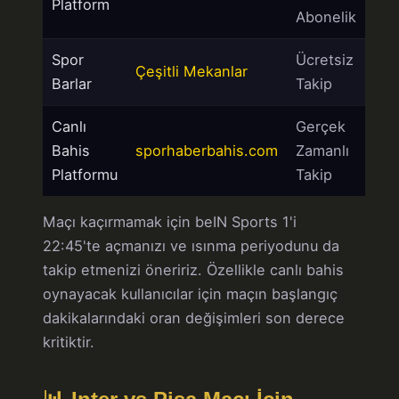
Platform
Abonelik
Spor
Ücretsiz
Çeşitli Mekanlar
Barlar
Takip
Canlı
Gerçek
Bahis
sporhaberbahis.com
Zamanlı
Platformu
Takip
Maçı kaçırmamak için beIN Sports 1'i
22:45'te açmanızı ve ısınma periyodunu da
takip etmenizi öneririz. Özellikle canlı bahis
oynayacak kullanıcılar için maçın başlangıç
dakikalarındaki oran değişimleri son derece
kritiktir.