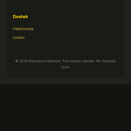
Destek
Hakkımızda
Linkler
© 2026 Raxcasino Network. Tüm hakları saklıdır. 18+ Sorumlu
oyun.