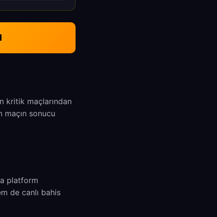
l
 kritik maçlarından
an maçın sonucu
ca platform
em de canlı bahis