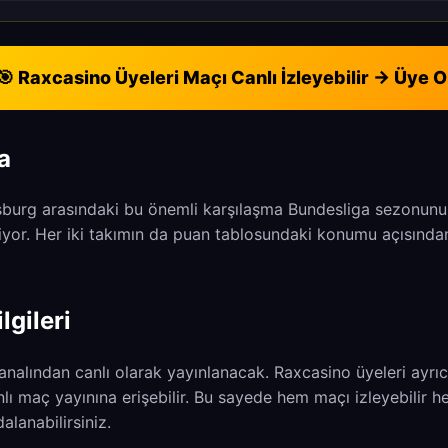
🎯 Raxcasino Üyeleri Maçı Canlı İzleyebilir → Üye O
a
burg arasındaki bu önemli karşılaşma Bundesliga sezonunun
iliyor. Her iki takımın da puan tablosundaki konumu açısınd
lgileri
nalından canlı olarak yayınlanacak. Raxcasino üyeleri ayrı
nlı maç yayınına erişebilir. Bu sayede hem maçı izleyebilir h
lanabilirsiniz.