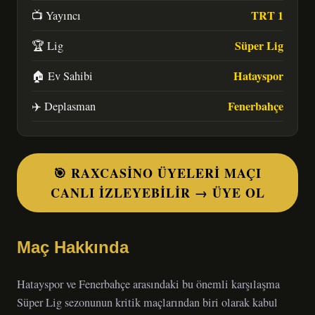
TRT 1
📺 Yayıncı
Süper Lig
🏆 Lig
Hatayspor
🏠 Ev Sahibi
Fenerbahçe
✈️ Deplasman
🎯 RAXCASINO ÜYELERI MAÇI
CANLI İZLEYEBILIR → ÜYE OL
Maç Hakkında
Hatayspor ve Fenerbahçe arasındaki bu önemli karşılaşma
Süper Lig sezonunun kritik maçlarından biri olarak kabul