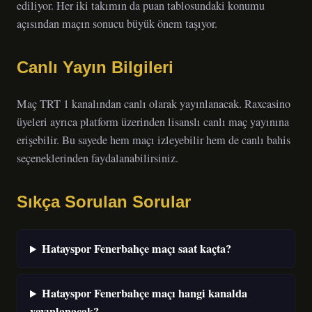
ediliyor. Her iki takımın da puan tablosundaki konumu
açısından maçın sonucu büyük önem taşıyor.
Canlı Yayın Bilgileri
Maç TRT 1 kanalından canlı olarak yayınlanacak. Raxcasino
üyeleri ayrıca platform üzerinden lisanslı canlı maç yayınına
erişebilir. Bu sayede hem maçı izleyebilir hem de canlı bahis
seçeneklerinden faydalanabilirsiniz.
Sıkça Sorulan Sorular
Hatayspor Fenerbahçe maçı saat kaçta?
Hatayspor Fenerbahçe maçı hangi kanalda
yayınlanacak?