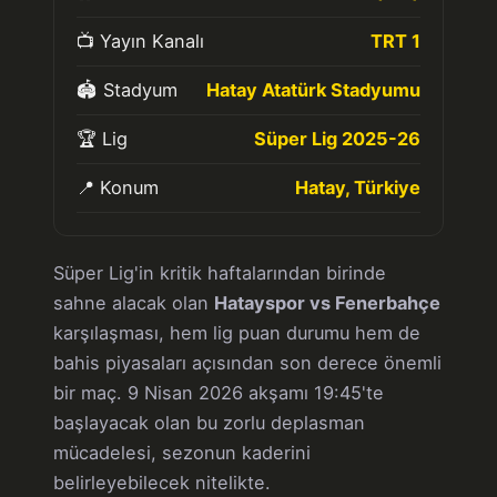
📺 Yayın Kanalı
TRT 1
🏟️ Stadyum
Hatay Atatürk Stadyumu
🏆 Lig
Süper Lig 2025-26
📍 Konum
Hatay, Türkiye
Süper Lig'in kritik haftalarından birinde
sahne alacak olan
Hatayspor vs Fenerbahçe
karşılaşması, hem lig puan durumu hem de
bahis piyasaları açısından son derece önemli
bir maç. 9 Nisan 2026 akşamı 19:45'te
başlayacak olan bu zorlu deplasman
mücadelesi, sezonun kaderini
belirleyebilecek nitelikte.