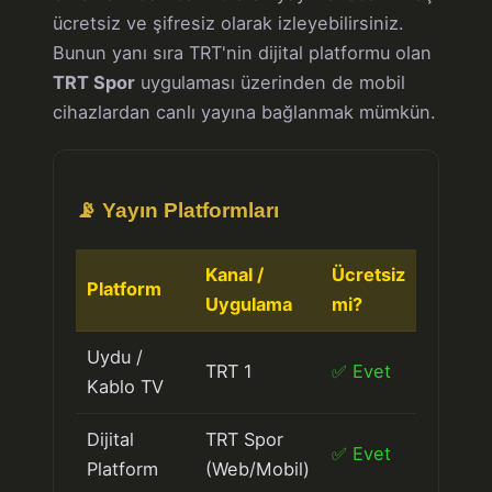
ücretsiz ve şifresiz olarak izleyebilirsiniz.
Bunun yanı sıra TRT'nin dijital platformu olan
TRT Spor
uygulaması üzerinden de mobil
cihazlardan canlı yayına bağlanmak mümkün.
📡 Yayın Platformları
Kanal /
Ücretsiz
Platform
Uygulama
mi?
Uydu /
TRT 1
✅ Evet
Kablo TV
Dijital
TRT Spor
✅ Evet
Platform
(Web/Mobil)