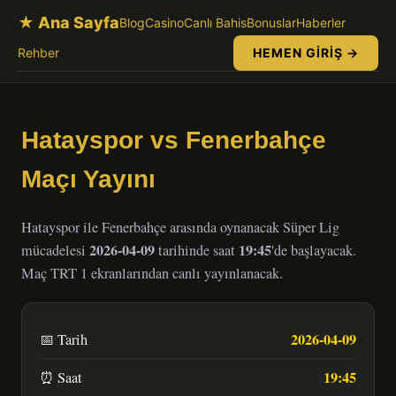
★ Ana Sayfa
Blog
Casino
Canlı Bahis
Bonuslar
Haberler
Rehber
HEMEN GIRIŞ →
Hatayspor vs Fenerbahçe
Maçı Yayını
Hatayspor ile Fenerbahçe arasında oynanacak Süper Lig
2026-04-09
19:45
mücadelesi
tarihinde saat
'de başlayacak.
Maç TRT 1 ekranlarından canlı yayınlanacak.
2026-04-09
📅 Tarih
19:45
⏰ Saat