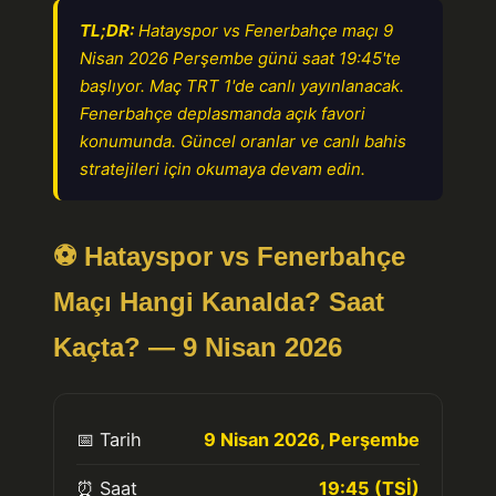
TL;DR:
Hatayspor vs Fenerbahçe maçı 9
Nisan 2026 Perşembe günü saat 19:45'te
başlıyor. Maç TRT 1'de canlı yayınlanacak.
Fenerbahçe deplasmanda açık favori
konumunda. Güncel oranlar ve canlı bahis
stratejileri için okumaya devam edin.
⚽ Hatayspor vs Fenerbahçe
Maçı Hangi Kanalda? Saat
Kaçta? — 9 Nisan 2026
📅 Tarih
9 Nisan 2026, Perşembe
⏰ Saat
19:45 (TSİ)