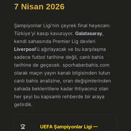
7 Nisan 2026
Şampiyonlar Ligi'nin çeyrek final heyecanı
Türkiye'yi kasıp kavuruyor.
Galatasaray
,
kendi sahasında Premier Lig devleri
Liverpool
'ü ağırlayacak ve bu karşılaşma
sadece futbol tarihine değil, canlı bahis
tarihine de geçecek. sporhaberbahis.com
olarak maçın yayın kanalı bilgisinden tutun
canlı bahis analizine, oran değişimlerinden
sahada beklentilere kadar ihtiyacınız olan
her şeyi bu kapsamlı rehberde bir araya
getirdik.
🏆
UEFA Şampiyonlar Ligi —