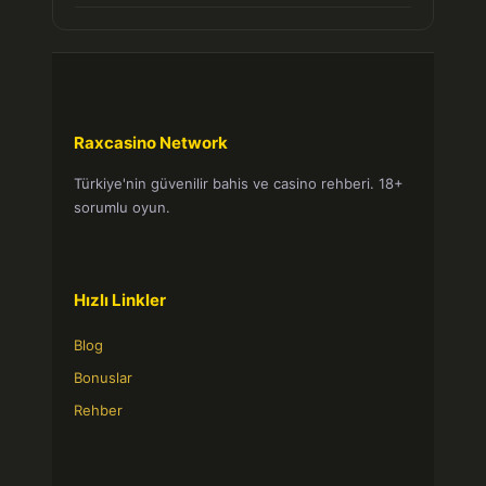
Raxcasino Network
Türkiye'nin güvenilir bahis ve casino rehberi. 18+
sorumlu oyun.
Hızlı Linkler
Blog
Bonuslar
Rehber