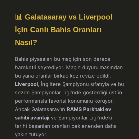
📊 Galatasaray vs Liverpool
İçin Canlı Bahis Oranları
Nasıl?
Bahis piyasaları bu maç için son derece
hareketli seyrediyor. Maçın duyurulmasından
bu yana oranlar birkaç kez revize edildi.
Liverpool
, İngiltere Şampiyonu sıfatıyla ve bu
sezon Şampiyonlar Ligi'nde gösterdiği üstün
performansla favorisi konumunu koruyor.
Ancak Galatasaray'ın
RAMS Park'taki ev
sahibi avantajı
ve Şampiyonlar Ligi'ndeki
tarihi başarıları oranları beklenenden daha
yakın tutuyor.