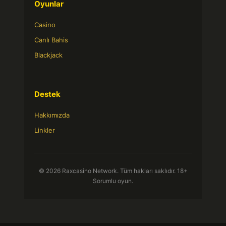
Oyunlar
Casino
Canlı Bahis
Blackjack
Destek
Hakkımızda
Linkler
© 2026 Raxcasino Network. Tüm hakları saklıdır. 18+
Sorumlu oyun.