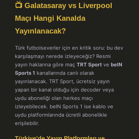
📺 Galatasaray vs Liverpool
Maçı Hangi Kanalda
Yayınlanacak?
Türk futbolseverler için en kritik soru: bu dev
karşılaşmayı nerede izleyeceğiz? Resmi
yayın haklarına göre maç
TRT Sport
ve
beIN
Sports 1
kanallarında canlı olarak
yayınlanacak. TRT Sport, ücretsiz yayın
yapan bir kanal olduğu için decoder veya
uydu aboneliği olan herkes maçı
izleyebilecek. beIN Sports 1 ise kablo ve
uydu platformlarında ücretli abonelikle
erişilebilir.
Türkiye'de Yayın Platformları ve