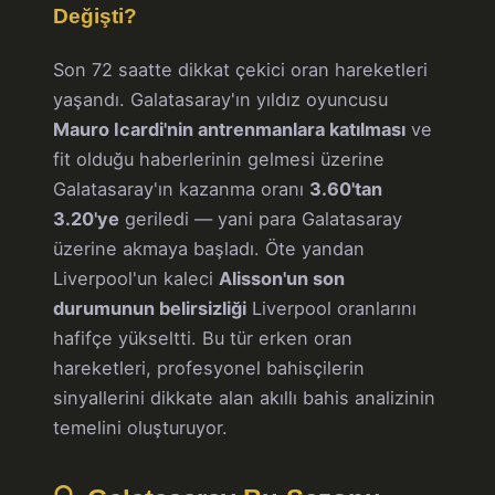
Değişti?
Son 72 saatte dikkat çekici oran hareketleri
yaşandı. Galatasaray'ın yıldız oyuncusu
Mauro Icardi'nin antrenmanlara katılması
ve
fit olduğu haberlerinin gelmesi üzerine
Galatasaray'ın kazanma oranı
3.60'tan
3.20'ye
geriledi — yani para Galatasaray
üzerine akmaya başladı. Öte yandan
Liverpool'un kaleci
Alisson'un son
durumunun belirsizliği
Liverpool oranlarını
hafifçe yükseltti. Bu tür erken oran
hareketleri, profesyonel bahisçilerin
sinyallerini dikkate alan akıllı bahis analizinin
temelini oluşturuyor.