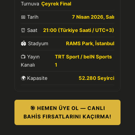
Turnuva
Çeyrek Final
📅 Tarih
7 Nisan 2026, Salı
⏰ Saat
21:00 (Türkiye Saati / UTC+3)
🏟️ Stadyum
RAMS Park, İstanbul
📺 Yayın
TRT Sport / beIN Sports
Kanalı
1
🌍 Kapasite
52.280 Seyirci
🎯 HEMEN ÜYE OL — CANLI
BAHIS FIRSATLARINI KAÇIRMA!