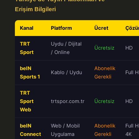
Erişim Bilgileri
Kanal
Platform
Ücret
Çözü
TRT
Uydu / Dijital
Ücretsiz
HD
Sport
/ Online
beIN
Abonelik
Kablo / Uydu
Full 
Sports 1
Gerekli
TRT
Sport
trtspor.com.tr
Ücretsiz
HD
Web
beIN
Web / Mobil
Abonelik
Full H
Connect
Uygulama
Gerekli
4K