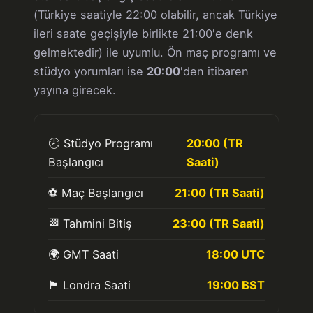
(Türkiye saatiyle 22:00 olabilir, ancak Türkiye
ileri saate geçişiyle birlikte 21:00'e denk
gelmektedir) ile uyumlu. Ön maç programı ve
stüdyo yorumları ise
20:00
'den itibaren
yayına girecek.
🕗 Stüdyo Programı
20:00 (TR
Başlangıcı
Saati)
⚽ Maç Başlangıcı
21:00 (TR Saati)
🏁 Tahmini Bitiş
23:00 (TR Saati)
🌍 GMT Saati
18:00 UTC
🏴󠁧󠁢󠁥󠁮󠁧󠁿 Londra Saati
19:00 BST