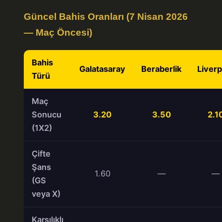
Güncel Bahis Oranları (7 Nisan 2026
— Maç Öncesi)
Bahis
Galatasaray
Beraberlik
Liverp
Türü
Maç
Sonucu
3.20
3.50
2.1
(1X2)
Çifte
Şans
1.60
—
—
(GS
veya X)
Karşılıklı