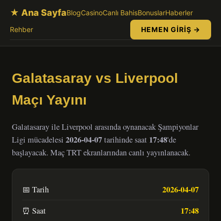
★ Ana Sayfa
Blog
Casino
Canlı Bahis
Bonuslar
Haberler
Rehber
HEMEN GIRIŞ →
Galatasaray vs Liverpool
Maçı Yayını
Galatasaray ile Liverpool arasında oynanacak Şampiyonlar
2026-04-07
17:48
Ligi mücadelesi
tarihinde saat
'de
başlayacak. Maç TRT ekranlarından canlı yayınlanacak.
2026-04-07
📅 Tarih
17:48
⏰ Saat