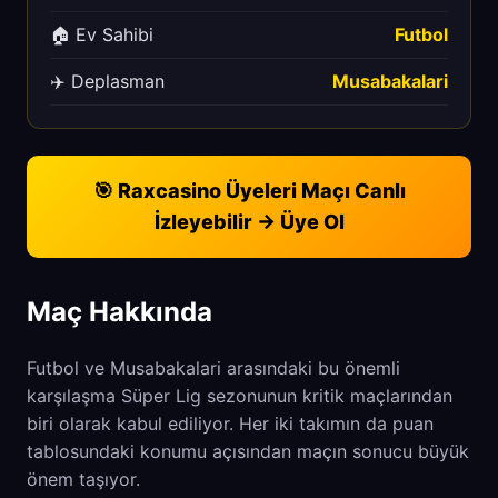
🏠 Ev Sahibi
Futbol
✈️ Deplasman
Musabakalari
🎯 Raxcasino Üyeleri Maçı Canlı
İzleyebilir → Üye Ol
Maç Hakkında
Futbol ve Musabakalari arasındaki bu önemli
karşılaşma Süper Lig sezonunun kritik maçlarından
biri olarak kabul ediliyor. Her iki takımın da puan
tablosundaki konumu açısından maçın sonucu büyük
önem taşıyor.