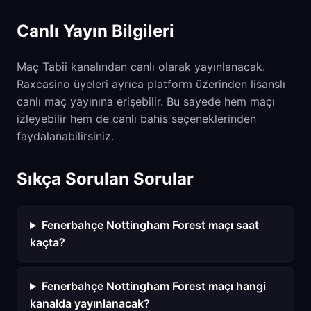
Canlı Yayın Bilgileri
Maç Tabii kanalından canlı olarak yayınlanacak.
Raxcasino üyeleri ayrıca platform üzerinden lisanslı
canlı maç yayınına erişebilir. Bu sayede hem maçı
izleyebilir hem de canlı bahis seçeneklerinden
faydalanabilirsiniz.
Sıkça Sorulan Sorular
Fenerbahçe Nottingham Forest maçı saat
kaçta?
Fenerbahçe Nottingham Forest maçı hangi
kanalda yayınlanacak?