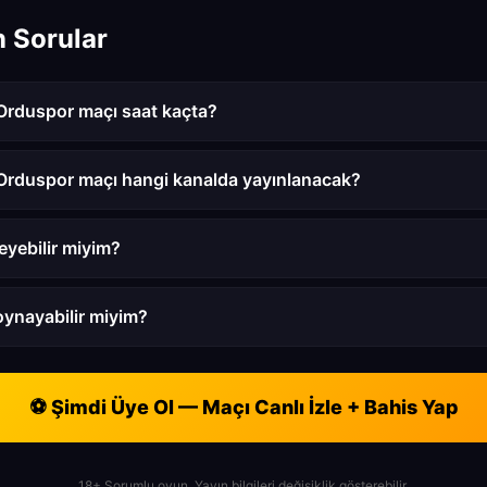
n Sorular
Orduspor maçı saat kaçta?
 Orduspor maçı hangi kanalda yayınlanacak?
leyebilir miyim?
oynayabilir miyim?
⚽ Şimdi Üye Ol — Maçı Canlı İzle + Bahis Yap
18+ Sorumlu oyun. Yayın bilgileri değişiklik gösterebilir.