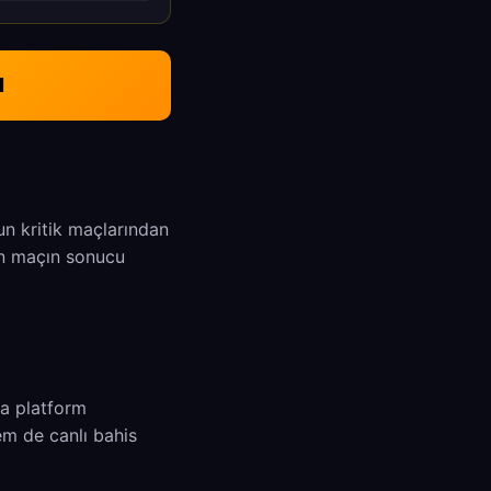
l
n kritik maçlarından
an maçın sonucu
ca platform
em de canlı bahis