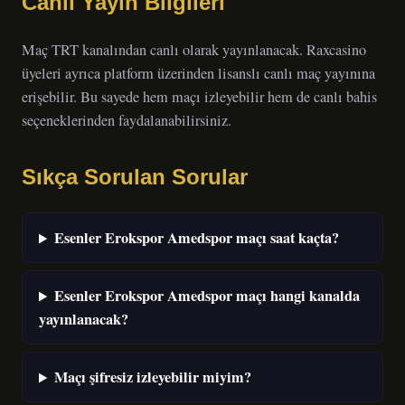
Canlı Yayın Bilgileri
Maç TRT kanalından canlı olarak yayınlanacak. Raxcasino
üyeleri ayrıca platform üzerinden lisanslı canlı maç yayınına
erişebilir. Bu sayede hem maçı izleyebilir hem de canlı bahis
seçeneklerinden faydalanabilirsiniz.
Sıkça Sorulan Sorular
Esenler Erokspor Amedspor maçı saat kaçta?
Esenler Erokspor Amedspor maçı hangi kanalda
yayınlanacak?
Maçı şifresiz izleyebilir miyim?