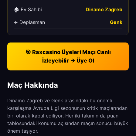
🏠 Ev Sahibi
Dinamo Zagreb
✈️ Deplasman
Genk
🎯 Raxcasino Üyeleri Maçı Canlı
İzleyebilir → Üye Ol
Maç Hakkında
Dinamo Zagreb ve Genk arasındaki bu önemli
karşılaşma Avrupa Ligi sezonunun kritik maçlarından
biri olarak kabul ediliyor. Her iki takımın da puan
tablosundaki konumu açısından maçın sonucu büyük
önem taşıyor.