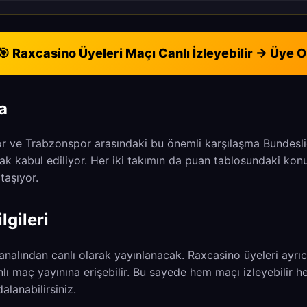
🎯 Raxcasino Üyeleri Maçı Canlı İzleyebilir → Üye O
a
 ve Trabzonspor arasındaki bu önemli karşılaşma Bundesli
rak kabul ediliyor. Her iki takımın da puan tablosundaki ko
aşıyor.
lgileri
nalından canlı olarak yayınlanacak. Raxcasino üyeleri ayrı
nlı maç yayınına erişebilir. Bu sayede hem maçı izleyebilir h
lanabilirsiniz.