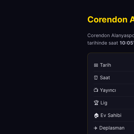
Corendon A
Corendon Alanyaspo
tarihinde saat
10:05
📅 Tarih
⏰ Saat
📺 Yayıncı
🏆 Lig
🏠 Ev Sahibi
✈️ Deplasman