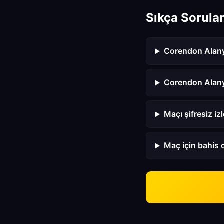
Sıkça Sorula
Corendon Alany
Corendon Alany
Maçı şifresiz iz
Maç için bahis 