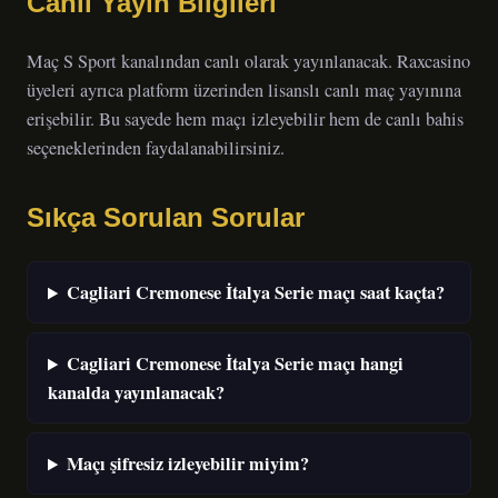
Canlı Yayın Bilgileri
Maç S Sport kanalından canlı olarak yayınlanacak. Raxcasino
üyeleri ayrıca platform üzerinden lisanslı canlı maç yayınına
erişebilir. Bu sayede hem maçı izleyebilir hem de canlı bahis
seçeneklerinden faydalanabilirsiniz.
Sıkça Sorulan Sorular
Cagliari Cremonese İtalya Serie maçı saat kaçta?
Cagliari Cremonese İtalya Serie maçı hangi
kanalda yayınlanacak?
Maçı şifresiz izleyebilir miyim?