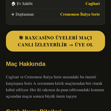
Cagliari
🏠 Ev Sahibi
Cremonese İtalya Serie
✈️ Deplasman
🎯 RAXCASINO ÜYELERI MAÇI
CANLI İZLEYEBILIR → ÜYE OL
Maç Hakkında
Cagliari ve Cremonese İtalya Serie arasındaki bu önemli
karşılaşma Serie A sezonunun kritik maçlarından biri olarak
kabul ediliyor. Her iki takımın da puan tablosundaki konumu
açısından maçın sonucu büyük önem taşıyor.