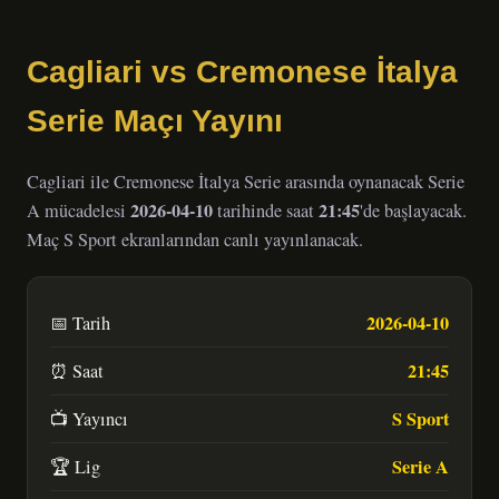
Cagliari vs Cremonese İtalya
Serie Maçı Yayını
Cagliari ile Cremonese İtalya Serie arasında oynanacak Serie
2026-04-10
21:45
A mücadelesi
tarihinde saat
'de başlayacak.
Maç S Sport ekranlarından canlı yayınlanacak.
2026-04-10
📅 Tarih
21:45
⏰ Saat
S Sport
📺 Yayıncı
Serie A
🏆 Lig