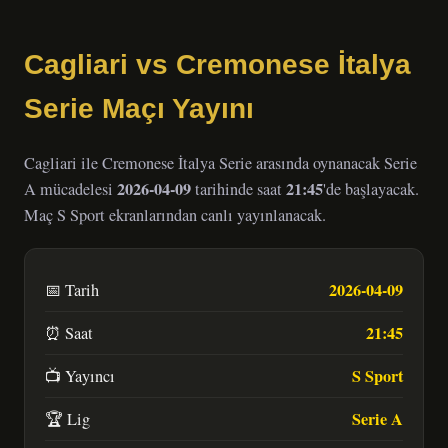
Cagliari vs Cremonese İtalya
Serie Maçı Yayını
Cagliari ile Cremonese İtalya Serie arasında oynanacak Serie
2026-04-09
21:45
A mücadelesi
tarihinde saat
'de başlayacak.
Maç S Sport ekranlarından canlı yayınlanacak.
2026-04-09
📅 Tarih
21:45
⏰ Saat
S Sport
📺 Yayıncı
Serie A
🏆 Lig