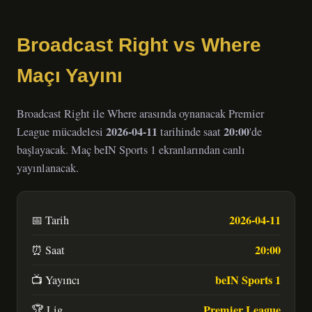
Broadcast Right vs Where
Maçı Yayını
Broadcast Right ile Where arasında oynanacak Premier
2026-04-11
20:00
League mücadelesi
tarihinde saat
'de
başlayacak. Maç beIN Sports 1 ekranlarından canlı
yayınlanacak.
2026-04-11
📅 Tarih
20:00
⏰ Saat
beIN Sports 1
📺 Yayıncı
Premier League
🏆 Lig