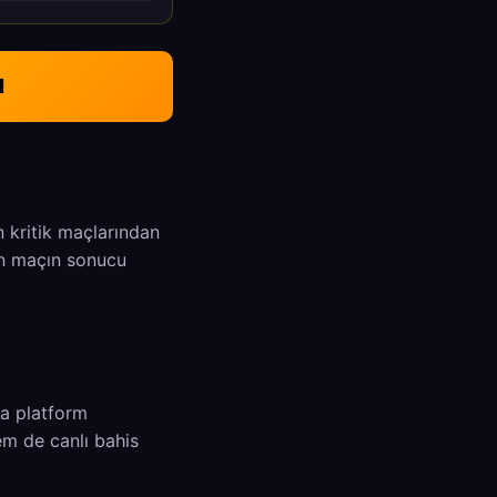
l
 kritik maçlarından
an maçın sonucu
ca platform
em de canlı bahis