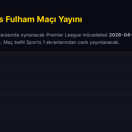
s Fulham Maçı Yayını
m arasında oynanacak Premier League mücadelesi
2026-04
. Maç beIN Sports 1 ekranlarından canlı yayınlanacak.