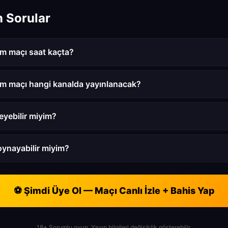
n Sorular
am maçı saat kaçta?
am maçı hangi kanalda yayınlanacak?
leyebilir miyim?
oynayabilir miyim?
⚽ Şimdi Üye Ol — Maçı Canlı İzle + Bahis Yap
18+ Sorumlu oyun. Yayın bilgileri değişiklik gösterebilir.