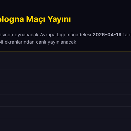
ologna Maçı Yayını
rasında oynanacak Avrupa Ligi mücadelesi
2026-04-19
tar
i ekranlarından canlı yayınlanacak.