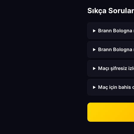
Sıkça Sorula
Brann Bologna 
Brann Bologna 
Maçı şifresiz iz
Maç için bahis 