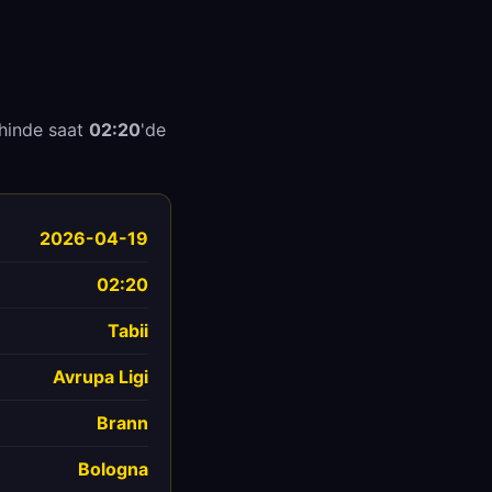
ihinde saat
02:20
'de
2026-04-19
02:20
Tabii
Avrupa Ligi
Brann
Bologna