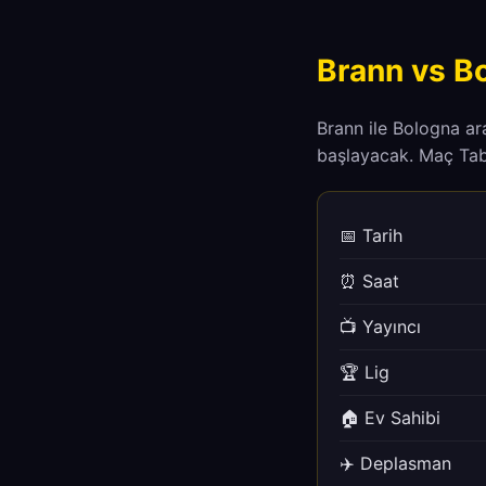
Brann vs B
Brann ile Bologna a
başlayacak. Maç Tabi
📅 Tarih
⏰ Saat
📺 Yayıncı
🏆 Lig
🏠 Ev Sahibi
✈️ Deplasman