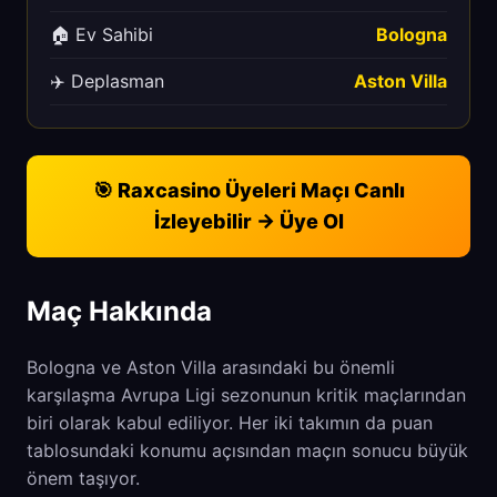
🏠 Ev Sahibi
Bologna
✈️ Deplasman
Aston Villa
🎯 Raxcasino Üyeleri Maçı Canlı
İzleyebilir → Üye Ol
Maç Hakkında
Bologna ve Aston Villa arasındaki bu önemli
karşılaşma Avrupa Ligi sezonunun kritik maçlarından
biri olarak kabul ediliyor. Her iki takımın da puan
tablosundaki konumu açısından maçın sonucu büyük
önem taşıyor.