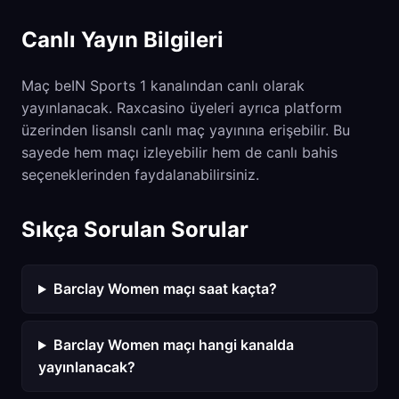
Canlı Yayın Bilgileri
Maç beIN Sports 1 kanalından canlı olarak
yayınlanacak. Raxcasino üyeleri ayrıca platform
üzerinden lisanslı canlı maç yayınına erişebilir. Bu
sayede hem maçı izleyebilir hem de canlı bahis
seçeneklerinden faydalanabilirsiniz.
Sıkça Sorulan Sorular
Barclay Women maçı saat kaçta?
Barclay Women maçı hangi kanalda
yayınlanacak?